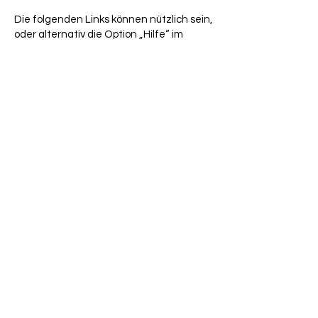
Die folgenden Links können nützlich sein,
oder alternativ die Option „Hilfe“ im
Browser.
Cookie-Einstellungen in Firefox
Cookie-Einstellungen im Internet Explorer
Cookie-Einstellungen in Google Chrome
Cookie-Einstellungen in Safari (OS X)
Cookie-Einstellungen in Safari (iOS)
Cookie-Einstellungen in Android
Um die Verwendung eigener Daten
durch Google Analytics auf allen
Websites abzulehnen und zu verhindern,